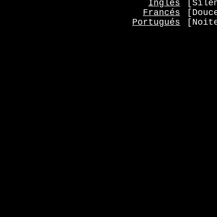
Inglés
[Sile
Francés
[Douc
Portugués
[Noit