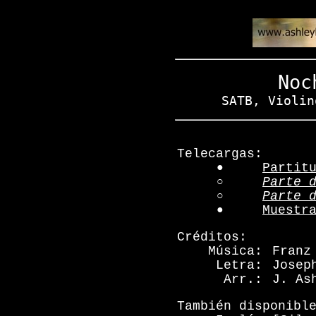
Noc
SATB, Violin
Telecargas:
●
Partit
○
Parte 
○
Parte 
●
Muestr
Créditos:
Música:
Franz
Letra:
Josep
Arr.:
J. As
También disponibl