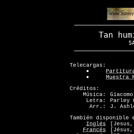
Tan hum
S
Telecargas:
●
Partitur
●
Muestra 
Créditos:
Música:
Giacomo
Letra:
Parley 
Arr.:
J. Ashl
También disponible 
Inglés
[Jesus,
Francés
[Jésus,